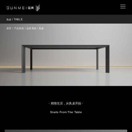
/
TABLE
执桌
首页
/
产品系统
/
品类系统
/ 执桌
﹣精致生活，从执桌开始﹣
Starts From The Table